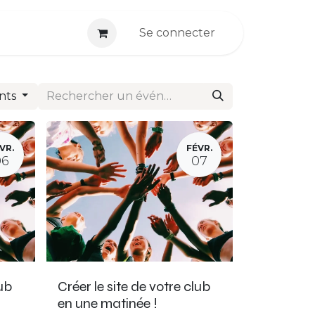
Se connecter
nts
VR.
FÉVR.
06
07
lub
Créer le site de votre club
en une matinée !