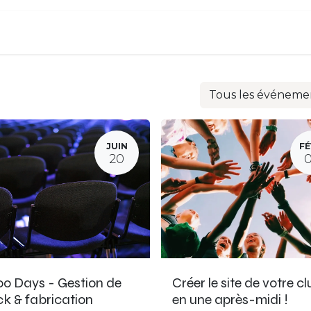
Événements
Contactez-nous
Blog
Tous les événeme
JUIN
FÉ
20
o Days - Gestion de
Créer le site de votre c
ck & fabrication
en une après-midi !