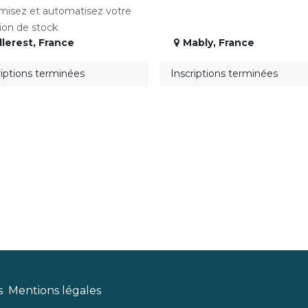
misez et automatisez votre
ion de stock
llerest
,
France
Mably
,
France
riptions terminées
Inscriptions terminées
s
Mentions légales