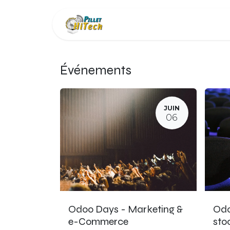
Se rendre au contenu
Offres du moment
Événements
JUIN
06
Odoo Days - Marketing &
Odo
e-Commerce
sto